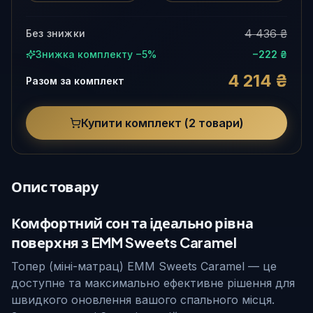
4 436 ₴
Без знижки
Знижка комплекту −
5
%
−
222 ₴
4 214 ₴
Разом за комплект
Купити комплект (
2
товари)
Опис товару
Комфортний сон та ідеально рівна
поверхня з EMM Sweets Caramel
Топер (міні-матрац) EMM Sweets Caramel — це
доступне та максимально ефективне рішення для
швидкого оновлення вашого спального місця.