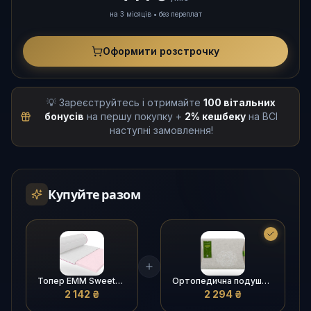
на 3 місяців • без переплат
Оформити розстрочку
💡 Зареєструйтесь і отримайте
100 вітальних
бонусів
на першу покупку +
2% кешбеку
на ВСІ
наступні замовлення!
Купуйте разом
Топер EMM Sweets Caramel / Світс Карамель — ортопедичне вирівнювання дивана
Ортопедична подушка EMM Verde Classic (40х60 см) — Анатомічна форма та інноваційний комфорт
2 142 ₴
2 294 ₴