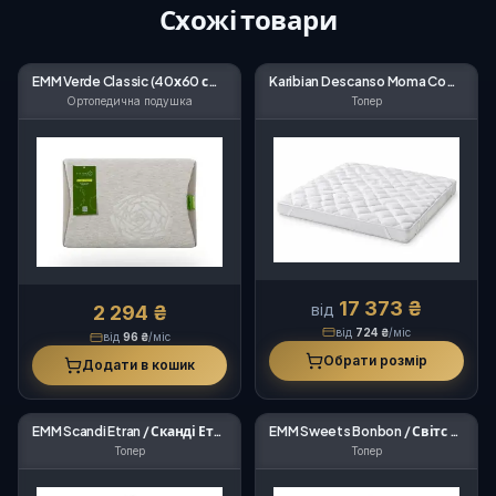
Схожі товари
EMM Verde Classic (40х60 см) — Анатомічна форма та інноваційний комфорт
Karibian Descanso Moma Cooler — інноваційний комфорт з ефектом охолодження
Ортопедична подушка
Топер
17 373 ₴
від
2 294 ₴
від
724 ₴
/міс
від
96 ₴
/міс
Обрати розмір
Додати в кошик
EMM Scandi Etran / Сканді Етран — ефект «2 в 1» та натуральна койра
EMM Sweets Bonbon / Світс Бонбон — комфорт та ортопедична підтримка
Топер
Топер