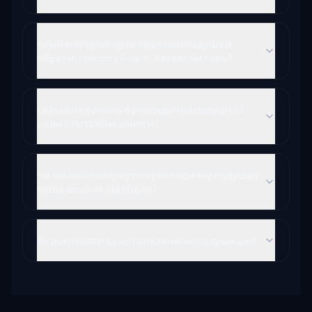
Який матеріал ортопедичної подушки
обрати: Memory Foam, латекс чи гель?
Скільки служить ортопедична подушка і
коли її потрібно міняти?
Чи можна повернути ортопедичну подушку,
якщо вона не підійшла?
Як доглядати за ортопедичною подушкою?