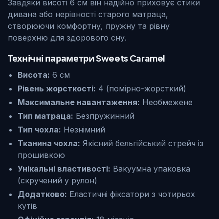
Завдяки висоті 6 см він надійно приховує стики
дивана або нерівності старого матраца,
створюючи комфортну, пружну та рівну
поверхню для здорового сну.
Технічні параметри Sweets Caramel
Висота:
6 см
Рівень жорсткості:
4 (помірно-жорсткий)
Максимальне навантаження:
Необмежене
Тип матраца:
Безпружинний
Тип чохла:
Незнімний
Тканина чохла:
Якісний бельгійський стрейч із
прошивкою
Унікальні властивості:
Вакуумна упаковка
(скручений у рулон)
Додатково:
Еластичні фіксатори з чотирьох
кутів