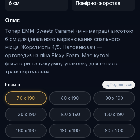
6 см
Помірно-жорстка
Опис
Топер EMM Sweets Caramel (міні-матрац) висотою
6 см для ідеального вирівнювання спального
місця. Жорсткість 4/5. Наповнювач —
ортопедична піна Flexy Foam. Має кутові
фіксатори та вакуумну упаковку для легкого
транспортування.
Розмір
Поділитися
70 х 190
80 х 190
90 х 190
120 х 190
140 х 190
150 х 190
160 х 190
180 х 190
80 х 200