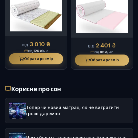
3 010 ₴
від
2 401 ₴
від
від
126 ₴
/міс
від
101 ₴
/міс
Обрати розмір
Обрати розмір
Корисне про сон
Топер чи новий матрац: як не витратити
гроші даремно
Чому болить голова після сну: 5 причин і що