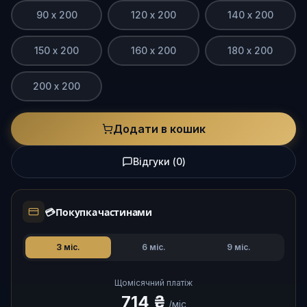
90 х 200
120 х 200
140 х 200
150 х 200
160 х 200
180 х 200
200 х 200
Додати в кошик
Відгуки
(
0
)
💳
Покупка частинами
3
міс.
6
міс.
9
міс.
Щомісячний платіж
714 ₴
/міс