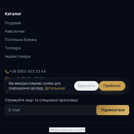
Каталог
Подушки
Наволочки
Постільна білизна
Топпери
Акційні товари
+38 (050) 403 33 44
пн-сб: 10.00 - 19.00
нд: за попереднім записом
Ми використовуємо cookie для
Відхилити
Прийняти
покращення досвіду.
Детальніше
04050, Київ, ЖК Львівський Квартал, вул. Глибочицька, 13
Отримуйте акції та спеціальні пропозиції
Підписатися
Налаштування cookie