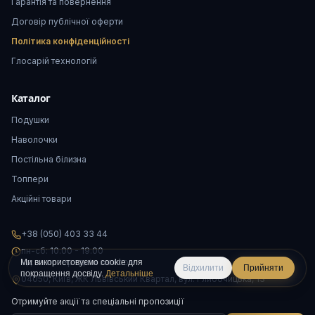
Гарантія та повернення
Договір публічної оферти
Політика конфіденційності
Глосарій технологій
Каталог
Подушки
Наволочки
Постільна білизна
Топпери
Акційні товари
+38 (050) 403 33 44
пн-сб: 10.00 - 19.00
нд: за попереднім записом
Ми використовуємо cookie для
Відхилити
Прийняти
покращення досвіду.
Детальніше
04050, Київ, ЖК Львівський Квартал, вул. Глибочицька, 13
Отримуйте акції та спеціальні пропозиції