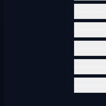
Чим ортопедич
Який матеріал 
Скільки служить
Чи можна повер
Як доглядати 