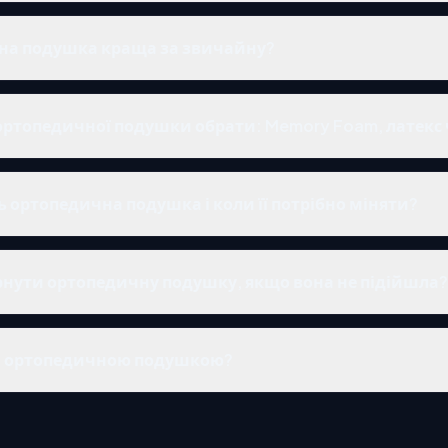
на подушка краща за звичайну?
ортопедичної подушки обрати: Memory Foam, латекс 
 ортопедична подушка і коли її потрібно міняти?
нути ортопедичну подушку, якщо вона не підійшла?
за ортопедичною подушкою?