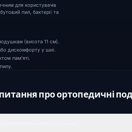
ечним для користувачів
утовий пил, бактерії та
одушкам (висота 11 см).
або дискомфорту у шиї.
том пам'яті.
пилу.
 питання
про ортопедичні по
ідібрати ортопедичну подушку?