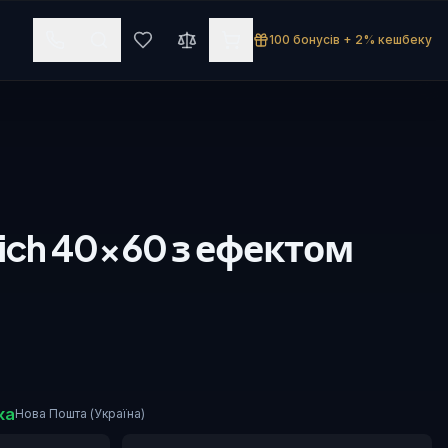
100 бонусів + 2% кешбеку
ch 40×60 з ефектом
ка
Нова Пошта (Україна)