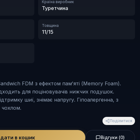
Країна виробник
Туретчина
Товщина
11/15
ndwich FDM з ефектом пам'яті (Memory Foam).
ідходить для поціновувачів нижчих подушок.
ідтримку шиї, знімає напругу. Гіпоалергенна, з
 чохлом.
Поділитися
дати в кошик
Відгуки
(
0
)