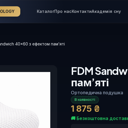
NOLOGY
Каталог
Про нас
Контакти
Академія сну
dwich 40×60 з ефектом пам’яті
FDM Sandwi
пам’яті
Ортопедична подушка
В наявності
1 875 ₴
🚚
Безкоштовна достав