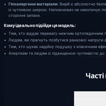
Гіпоалергенні матеріали:
Виріб є абсолютно безп
із чутливою шкірою. Наповнювач не накопичує поб
сторонні запахи.
Кому ідеально підійде ця модель:
Тим, хто віддає перевагу нижчим ортопедичним п
Людям, які прагнуть позбутися ранкової напруги 
Тим, хто шукає надійну подушку з класичним ефек
Алергікам та людям із підвищеною чутливістю до 
Часті
Як правильно п