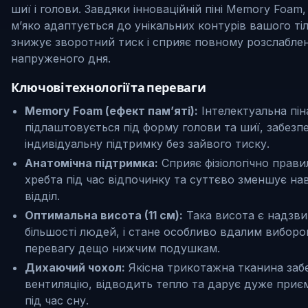
шиї і голови. Завдяки інноваційній піні Memory Foa
м’яко адаптується до унікальних контурів вашого ті
знижує зворотний тиск і сприяє повному розслаблен
напруженого дня.
Ключові технології та переваги
Memory Foam (ефект пам’яті):
Інтелектуальна пін
підлаштовується під форму голови та шиї, забезп
індивідуальну підтримку без зайвого тиску.
Анатомічна підтримка:
Сприяє фізіологічно пра
хребта під час відпочинку та суттєво зменшує н
відділ.
Оптимальна висота (11 см):
Така висота є надзв
більшості людей, і стане особливо вдалим вибором
перевагу дещо нижчим подушкам.
Дихаючий чохол:
Якісна трикотажна тканина забе
вентиляцію, відводить тепло та дарує дуже приєм
під час сну.