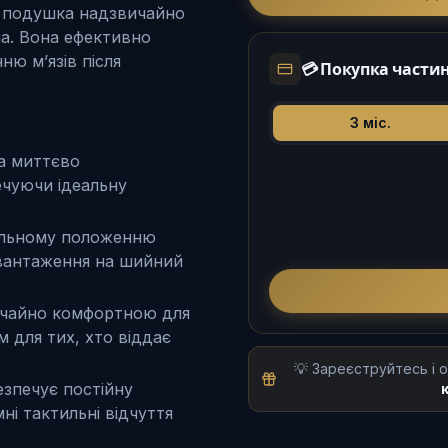
m, подушка надзвичайно
ла. Вона ефективно
ню м’язів після
💳
Покупка части
3
міс.
а миттєво
ечуючи ідеальну
вильному положенню
авантаження на шийний
ичайно комфортною для
 для тих, хто віддає
💡 Зареєструйтесь і
зпечує постійну
ні тактильні відчуття