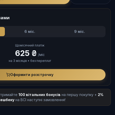
нами
6
міс.
9
міс.
Щомісячний платіж
625 ₴
/міс
на 3 місяців • без переплат
Оформити розстрочку
 отримайте
100 вітальних бонусів
на першу покупку +
2%
кешбеку
на ВСІ наступні замовлення!