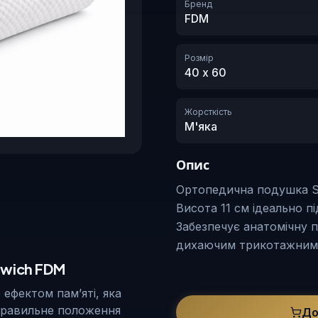
Бренд
FDM
Розмір
40 х 60
Жорсткість
М'яка
Опис
Ортопедична подушка Sa
Висота 11 см ідеально п
Забезпечує анатомічну п
дихаючим трикотажним
dwich FDM
ефектом пам’яті, яка
 правильне положення
До