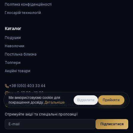
Політика конфіденційності
Глосарій технологій
Каталог
Подушки
Наволочки
Постільна білизна
Топпери
Акційні товари
+38 (050) 403 33 44
пн-сб: 10.00 - 19.00
нд: за попереднім записом
Ми використовуємо cookie для
Відхилити
Прийняти
покращення досвіду.
Детальніше
04050, Київ, ЖК Львівський Квартал, вул. Глибочицька, 13
Отримуйте акції та спеціальні пропозиції
Підписатися